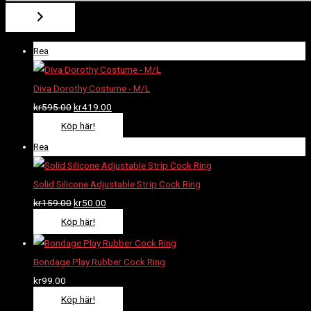
.
.
Rea
Diva Dorothy Costume - M/L
kr
595.00
kr
419.00
Köp här!
Rea
Solid Silicone Adjustable Strip Cock Ring
kr
159.00
kr
50.00
Köp här!
Bondage Play Rubber Cock Ring
kr
99.00
Köp här!