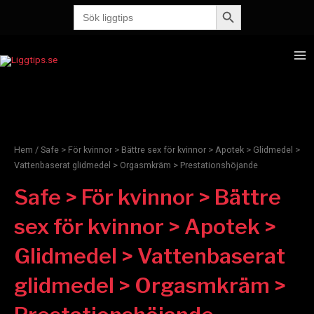
Sökknapp
Hoppa
Sök
efter:
till
innehåll
Ma
Me
Hem
/ Safe > För kvinnor > Bättre sex för kvinnor > Apotek > Glidmedel >
Vattenbaserat glidmedel > Orgasmkräm > Prestationshöjande
Safe > För kvinnor > Bättre
sex för kvinnor > Apotek >
Glidmedel > Vattenbaserat
glidmedel > Orgasmkräm >