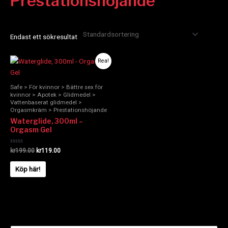
Prestationshöjande
Endast ett sökresultat
Det
Det
Rea!
ursprungliga
nuvarande
priset
priset
var:
är:
Safe > För kvinnor > Bättre sex för
kr199.00.
kr119.00.
kvinnor > Apotek > Glidmedel >
Vattenbaserat glidmedel >
Orgasmkräm > Prestationshöjande
Waterglide, 300ml –
Orgasm Gel
Betygsatt
kr
199.00
kr
119.00
0
av
5
Köp här!