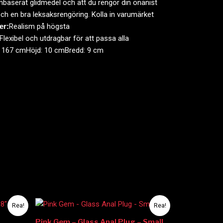
baserat glidmedel och att du rengör din onanist
ch en bra leksaksrengöring. Kolla in varumärket
er:
Realism på högsta
lexibel och utdragbar för att passa alla
d: 167 cmHöjd: 10 cmBredd: 9 cm
Det
Det
Rea!
Rea!
ursprungliga
nuvarande
priset
priset
Pink Gem – Glass Anal Plug – Small