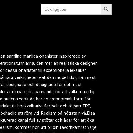
Sökknapp
Sök
efter:
a
g en samling manliga onanister inspirerade av
etrationstunnlarna, den mer än realistiska designen
r dessa onanister till exceptionella leksaker.
så nära verkligheten.Välj den modell du gillar mest
er är designade och designade för det mest
naler är djupa och spännande för att välkomna dig
erar hudens veck, de har en ergonomisk form för
let är högkvalitativt flexibelt och töjbart TPE,
ehaglig att röra vid. Realism på högsta nivå.Elsa
turerad kanal full av stötar och åsar för att öka
alism, kommer hon att bli din favoritkamrat varje