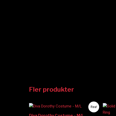
Fler produkter
Det
Det
Rea!
ursprungliga
nuvarande
priset
priset
Diva Dorothy Costume – M/L