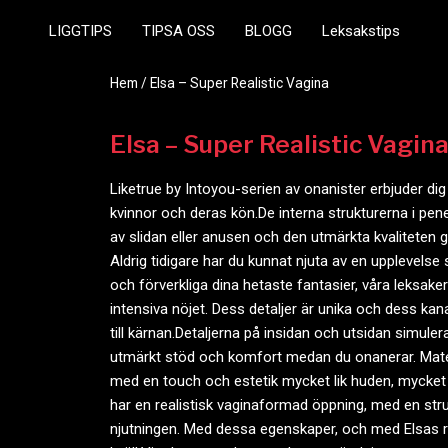
LIGGTIPS
TIPSA OSS
BLOGG
Leksakstips
Hem
/ Elsa – Super Realistic Vagina
Elsa – Super Realistic Vagin
Liketrue by Intoyou-serien av onanister erbjuder di
kvinnor och deras kön.De interna strukturerna i pen
av slidan eller anusen och den utmärkta kvaliteten gö
Aldrig tidigare har du kunnat njuta av en upplevelse 
och förverkliga dina hetaste fantasier, våra leksak
intensiva nöjet. Dess detaljer är unika och dess ka
till kärnan.Detaljerna på insidan och utsidan simul
utmärkt stöd och komfort medan du onanerar. Materia
med en touch och estetik mycket lik huden, mycket b
har en realistisk vaginaformad öppning, med en struk
njutningen. Med dessa egenskaper, och med Elsas re