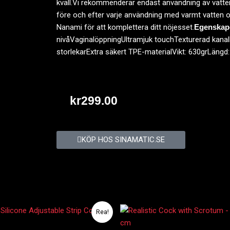
kväll.Vi rekommenderar endast användning av vatten
före och efter varje användning med varmt vatten o
Nanami för att komplettera ditt nöjesset.
Egenskap
nivåVaginalöppningUltramjuk touchTexturerad kanalF
storlekarExtra säkert TPE-materialVikt: 630grLäng
kr
299.00
KÖP HOS SINAMATIC.SE
Det
Det
Det
Det
Rea!
ursprungliga
nuvarande
ursprungliga
nuvarande
priset
priset
priset
priset