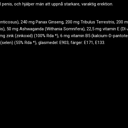
ll penis, och hjälper män att uppnå starkare, varaktig erektion.
enticosus), 240 mg Panax Ginseng, 200 mg Tribulus Terrestris, 200 m
nalis), 50 mg Ashwaganda (Withania Somnifera), 22,5 mg vitamin E (Dl
mg zink (zinkoxid) (100% Rda *), 6 mg vitamin B5 (kalcium-D-pantoten
 (selen) (55% Rda *), glasmedel: E903, färger: E171, E133.