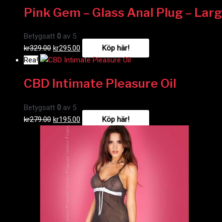
Pink Gem – Glass Anal Plug – Lar
Betygsatt
0
av 5
kr
329.00
kr
295.00
Köp här!
Rea!
CBD Intimate Pleasure Oil
Betygsatt
0
av 5
kr
279.00
kr
195.00
Köp här!