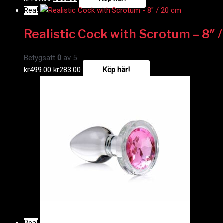
Rea!
Realistic Cock with Scrotum – 8″ 
Betygsatt
0
av 5
kr
499.00
kr
283.00
Köp här!
Rea!