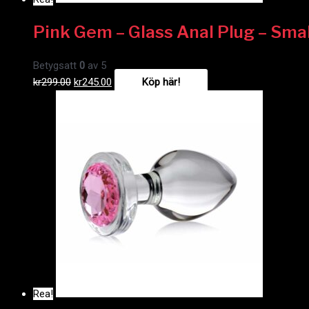
Pink Gem – Glass Anal Plug – Smal
Betygsatt
0
av 5
kr
299.00
kr
245.00
Köp här!
Rea!