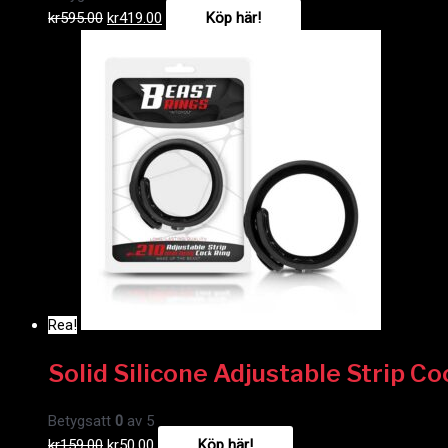
kr
595.00
kr
419.00
Köp här!
Rea!
Solid Silicone Adjustable Strip Co
Betygsatt
0
av 5
kr
159.00
kr
50.00
Köp här!