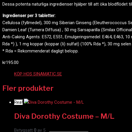
Dessa potenta naturliga ingredienser hjälper till att öka blodflödet ti
Ingredienser per 3 tabletter:
Cellulosa (fyllmedel), 300 mg Siberian Ginseng (Eleutherococcus S
Damien Leaf (Turnera Diffusa) , 50 mg Sarsaparilla (Smilax Offici
Anti-Caking Agents: E572, E551, Emulgeringsmedel: E464, E463, 10 
Rda *) ), 1 mg koppar (koppar (Ii) sulfat) (100% Rda *), 30 mg selen
* Rda = Rekommenderat dagligt belopp.
kr
195.00
KÖP HOS SINAMATIC.SE
Fler produkter
Rea!
Diva Dorothy Costume – M/L
Betygsatt
0
av 5