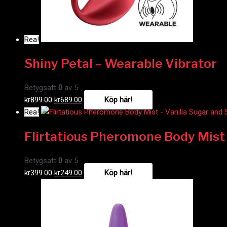
Rea!
Shiny Petal – Wearable Vibrator
Betygsatt
0
av 5
kr
899.00
kr
689.00
Köp här!
Rea!
Flirtatious Pheromone Body Mist 
Betygsatt
0
av 5
kr
399.00
kr
249.00
Köp här!