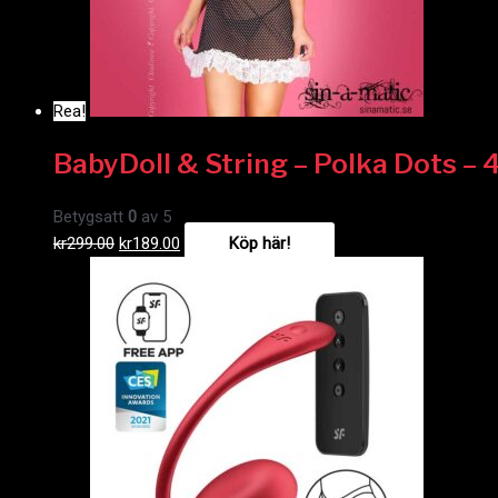
Rea!
BabyDoll & String – Polka Dots –
Betygsatt
0
av 5
kr
299.00
kr
189.00
Köp här!