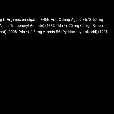
g L-Arginine, emulgator: E466, Anti-Caking Agent: E570, 50 mg
-Alpha-Tocopheryl Acetate) (188% Rda *), 20 mg Ginkgo Biloba,
at) (100% Rda *), 1,8 mg vitamin B6 (Pyridoxinhydroklorid) (129%