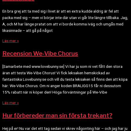
En bra grej att ta med sig i livet är att en extra kudde aldrig är fel att
packa med sig – men vi börjar inte där utan vi går lite längre tillbaka. Jag,
A, och M har länge pratat om att vi borde komma iväg och umgås med
likasinnade – att gå på något
Läs mer »
Recension We-Vibe Chorus
[Samarbete med www.lovebunny.se] Vi har ju som ni vet fått den stora
äran att testa We-Vibe Chorus! Vi fick leksaken hemskickad av
fantastiska Lovebunny.se och vill du testa leksaken så finns den att köpa
här: We-Vibe Chorus. Om ni anger koden BRALIGG15 får ni dessutom
15% rabatt när ni köper den! Höga förväntningar på We-Vibe
Läs mer »
Hur förbereder man sin första trekant?
Hej på er! Nu var det ett tag sedan vi skrev någonting här – och jag har ju