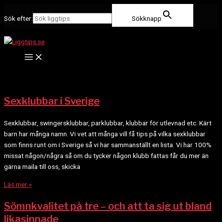
Main
Hoppa
Menu
till
Sök efter:
Sökknapp
innehåll
Sexklubbar i Sverige
Sexklubbar, swingersklubbar, parklubbar, klubbar för utlevnad etc. Kärt
barn har många namn. Vi vet att många vill få tips på vilka sexklubbar
som finns runt om i Sverige så vi har sammanställt en lista. Vi har 100%
missat någon/några så om du tycker någon klubb fattas får du mer än
gärna maila till oss, skicka
Läs mer »
Sömnkvalitet på tre – och att ta sig ut bland
likasinnade