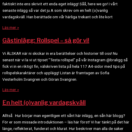
faktiskt inte ens skrivit ett enda eget inlägg! Såå, here we go! I vårt
senaste inlägg så var det ju A som skrev om en helt (o)vanlig
vardagskväll. Han berättade om vår härliga trekant och lite kort
Läs mer »
Gästinlägg: Rollspel – så gör vi!
Vi ÄLSKAR när ni skickar in era berättelser och historier till oss! Nu
senast när vi la vi ut tipset ”Testa rollspel” på vår Instagram @braligg så
fick vi in en riktigt fin, välskriven lista på hela 117 A4-sidor med tips på
rollspelskaraktärer och upplägg! Listan är framtagen av Sofia
Vesterholm Svangren och Göran Svangren.
Läs mer »
En helt (o)vanlig vardagskväll
Alltså. Hur börjar man egentligen ett sånt här inlägg, en sån här blogg?
För er som missade introduktionen – läs här först! Vi har tänkt på det här
länge, reflekterat, funderat och klurat. Hur beskriver man alla de saker