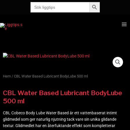
Sökknapp
Hoppa
Sök
efter:
till
innehåll
Ma
Me
Hem
/ CBL Water Based Lubricant BodyLube 500 ml
CBL Water Based Lubricant BodyLube
500 ml
CBL Cobeco Body Lube Water Based är ett vattenbaserat intimt
glidmedel som ger naturlig njutning tack vare sin unika glidande
textur. Glidmedlet har en återfuktande effekt som kompletterar