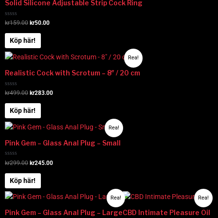
priset
priset
Solid Silicone Adjustable Strip Cock Ring
var:
är:
kr159.00.
kr50.00.
Betygsatt
kr
159.00
kr
50.00
0
av
5
Köp här!
Det
Det
Rea!
ursprungliga
nuvarande
priset
priset
Realistic Cock with Scrotum – 8″ / 20 cm
var:
är:
kr499.00.
kr283.00.
Betygsatt
kr
499.00
kr
283.00
0
av
5
Köp här!
Det
Det
Rea!
ursprungliga
nuvarande
priset
priset
Pink Gem – Glass Anal Plug – Small
var:
är:
kr299.00.
kr245.00.
Betygsatt
kr
299.00
kr
245.00
0
av
5
Köp här!
Det
Det
Det
Det
Rea!
Rea!
ursprungliga
nuvarande
ursprungliga
nuvarande
priset
priset
priset
priset
Pink Gem – Glass Anal Plug – Large
CBD Intimate Pleasure Oil