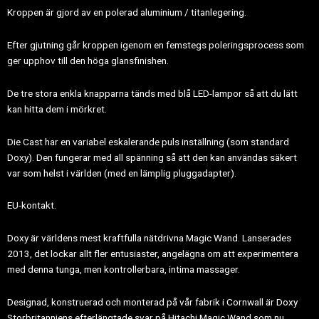
Kroppen är gjord av en polerad aluminium / titanlegering.
Efter gjutning går kroppen igenom en femstegs poleringsprocess som
ger upphov till den höga glansfinishen.
De tre stora enkla knapparna tänds med blå LED-lampor så att du lätt
kan hitta dem i mörkret.
Die Cast har en variabel eskalerande puls inställning (som standard
Doxy). Den fungerar med all spänning så att den kan användas säkert
var som helst i världen (med en lämplig pluggadapter).
EU-kontakt.
Doxy är världens mest kraftfulla nätdrivna Magic Wand. Lanserades
2013, det lockar allt fler entusiaster, angelägna om att experimentera
med denna tunga, men kontrollerbara, intima massager.
Designad, konstruerad och monterad på vår fabrik i Cornwall är Doxy
Storbritanniens efterlängtade svar på Hitachi Magic Wand som nu