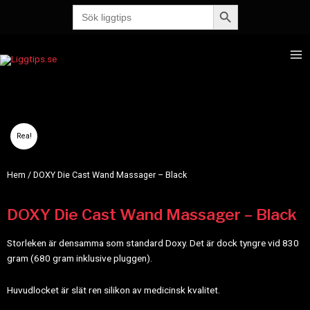
Sökknapp
Hoppa
Sök
efter:
till
innehåll
Ma
Me
Rea!
Hem
/ DOXY Die Cast Wand Massager – Black
DOXY Die Cast Wand Massager – Black
Storleken är densamma som standard Doxy. Det är dock tyngre vid 830
gram (680 gram inklusive pluggen).
Huvudlocket är slät ren silikon av medicinsk kvalitet.