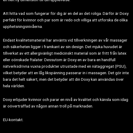
Att hitta vad som fungerar för dig är en del av det roliga. Därför är Doxy
perfekt för kvinnor och par som är redo och villiga att utforska de olika
upphetsningsnivåerna.
Endast kvalitetsmaterial har använts vid tillverkningen av vår massager
och säkerheten ligger i framkant av sin design. Det mjuka huvudet är
tillverkat av ett allergivänligt medicinskt material som är fritt från latex
eller oönskade ftalater. Dessutom är Doxy en av bara en handfull
nätverksdrivna vuxna produkter utrustade med en nätaggregat (PSU),
vilket betyder att en låg likspänning passerar in i massagen. Det gör inte
bara det helt säkert, men det betyder att din Doxy kan användas över
hela världen.
Doxy erbjuder kvinnor och parar en nivå av kvalitet och känsla som idag
är oöverträffad av någon annan troll på marknaden.
EU-kontakt.