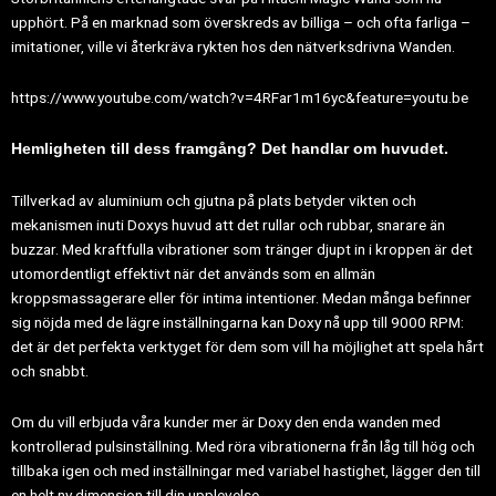
upphört. På en marknad som överskreds av billiga – och ofta farliga –
imitationer, ville vi återkräva rykten hos den nätverksdrivna Wanden.
https://www.youtube.com/watch?v=4RFar1m16yc&feature=youtu.be
Hemligheten till dess framgång? Det handlar om huvudet.
Tillverkad av aluminium och gjutna på plats betyder vikten och
mekanismen inuti Doxys huvud att det rullar och rubbar, snarare än
buzzar. Med kraftfulla vibrationer som tränger djupt in i kroppen är det
utomordentligt effektivt när det används som en allmän
kroppsmassagerare eller för intima intentioner. Medan många befinner
sig nöjda med de lägre inställningarna kan Doxy nå upp till 9000 RPM:
det är det perfekta verktyget för dem som vill ha möjlighet att spela hårt
och snabbt.
Om du vill erbjuda våra kunder mer är Doxy den enda wanden med
kontrollerad pulsinställning. Med röra vibrationerna från låg till hög och
tillbaka igen och med inställningar med variabel hastighet, lägger den till
en helt ny dimension till din upplevelse.