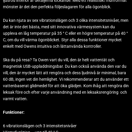
ljusröd interiör är detaljerna lockande. Med ett realistiskt munformat
mönster är det den perfekta följeslagaren för alla ögonblick.
Du kan njuta av sex vibrationslägen och 3 olika intensitetsnivåer, men
det är inte det bästa, med sitt innovativa värmesystem kan du
uppleva en låg temperatur på 35 ° C eller en högre temperatur på 40 °
C, om du vill värma ögonblicket. Styr alla dessa funktioner mycket
enkelt med Owens intuitiva och lättanvända kontroller.
Ska du på resa? Ta Owen vart du vill, den är helt vattentät och
magnetisk USB-uppladdningsbar. Du kan också använda den var du
vill, den är mycket lätt att rengöra och dess ljudnivå är minimal, bara
60 dB, ingen vet din hemlighet. Vi rekommenderar att du använder ett
vattenbaserat glidmedel för att öka glädjen. Kom ihåg att rengöra din
leksak före och efter varje användning med en leksaksrengöring och
varmt vatten.
Funktioner:
6 vibrationslägen och 3 intensitetsnivåer