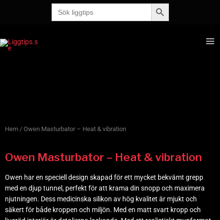
Sökknapp
Hoppa
Sök
efter:
till
innehåll
Ma
Me
Hem
/ Owen Masturbator – Heat & vibration
Owen Masturbator – Heat & vibration
Owen har en speciell design skapad för ett mycket bekvämt grepp
med en djup tunnel, perfekt för att krama din snopp och maximera
njutningen. Dess medicinska silikon av hög kvalitet är mjukt och
säkert för både kroppen och miljön. Med en matt svart kropp och